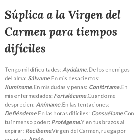
Súplica a la Virgen del
Carmen para tiempos
difíciles
Tengo mil dificultades:
Ayúdame
.
De los enemigos
del alma:
Sálvame
.
En mis desaciertos:
Ilumíname
.
En mis dudas y penas:
Confórtame
.
En
mis enfermedades:
Fortaléceme
.
Cuando me
desprecien:
Anímame
.
En las tentaciones:
Defiéndeme
.
En las horas difíciles:
Consuélame
.
Con
tu inmenso poder:
Protégeme
.
Y en tus brazos al
expirar:
Recíbeme
.
Virgen del Carmen, ruega por
nosotros,
Amén.