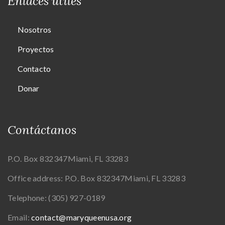
Enlaces útiles
Nosotros
Proyectos
Contacto
Donar
Contáctanos
P.O. Box 832347
Miami, FL 33283
Office address:
P.O. Box 832347
Miami, FL 33283
Telephone:
(305) 927-0189
Email:
contact@maryqueenusa.org