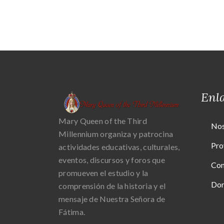
Enla
Mary Queen of the Third
Nos
Millennium organiza y patrocina
Pro
actividades educativas, culturales,
eventos, discursos y foros que
Con
promueven el estudio y la
Do
comprensión de la historia y el
mensaje de Nuestra Señora de
Fátima.