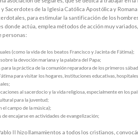
a asociación de seglares, que se dedica a trabajar en l
y Sacerdotes de la Iglesia Católica Apostólica y Romana.
erdotales, para estimular la santificación de los hombre
es donde actúa, emplea métodos de acción muy variados, 
e personas:
uales (como la vida de los beatos Francisco y Jacinta de Fátima);
 sobre la devoción mariana y la palabra del Papa;
 para la práctica de la comunión reparadora de los primeros sába
tima para visitar los hogares, instituciones educativas, hospitales,
ales;
iones al sacerdocio y la vida religiosa, especialmente en los país
ltural para la juventud;
n el campo de la música);
de encajarse en actividades de evangelización;
ablo II hizo llamamientos a todos los cristianos, convoc