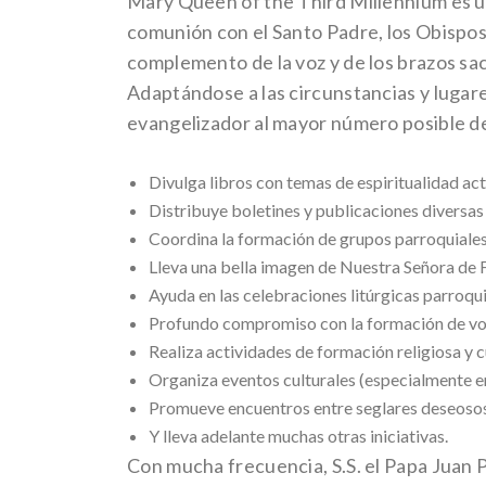
Mary Queen of the Third Millennium es un
comunión con el Santo Padre, los Obispos 
complemento de la voz y de los brazos sac
Adaptándose a las circunstancias y lugar
evangelizador al mayor número posible d
Divulga libros con temas de espiritualidad act
Distribuye boletines y publicaciones diversas
Coordina la formación de grupos parroquiales
Lleva una bella imagen de Nuestra Señora de Fá
Ayuda en las celebraciones litúrgicas parroqui
Profundo compromiso con la formación de vocac
Realiza actividades de formación religiosa y cu
Organiza eventos culturales (especialmente e
Promueve encuentros entre seglares deseosos 
Y lleva adelante muchas otras iniciativas.
Con mucha frecuencia, S.S. el Papa Juan P