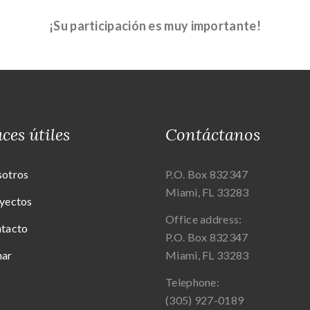
¡Su participación es muy importante!
ces útiles
Contáctanos
otros
P.O. Box 832347
Miami, FL 33283
yectos
Office address:
tacto
P.O. Box 832347
nar
Miami, FL 33283
Telephone:
(305) 927-0189