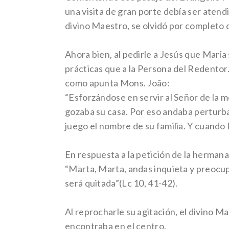
una visita de gran porte debía ser atendi
divino Maestro, se olvidó por completo d
Ahora bien, al pedirle a Jesús que María
prácticas que a la Persona del Redento
como apunta Mons. João:
“Esforzándose en servir al Señor de la m
gozaba su casa. Por eso andaba perturb
juego el nombre de su familia. Y cuando 
En respuesta a la petición de la hermana
“Marta, Marta, andas inquieta y preocupa
será quitada”(Lc 10, 41-42).
Al reprocharle su agitación, el divino M
encontraba en el centro.