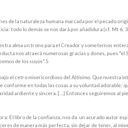
nes de la naturaleza humana marcada por el pecado orig
ticia: todo lo demás se nos dará por añadidura (cf. Mt 6, 3
nuestra alma un trono para el Creador y someternos ent
conducta nos atraerá numerosas gracias y dones, pues “e
pemos de los suyos”.5
ajo el cetro misericordioso del Altísimo. Que nuestra i
e conforme en todas las cosas a su voluntad adorable; 
idad ardiente y sincera. […] Entonces seguiremos al pie 
ra: El libro de la confianza, nos da un acurado autor espi
ceres de manera más perfecta, sin dejar de tener, al mis