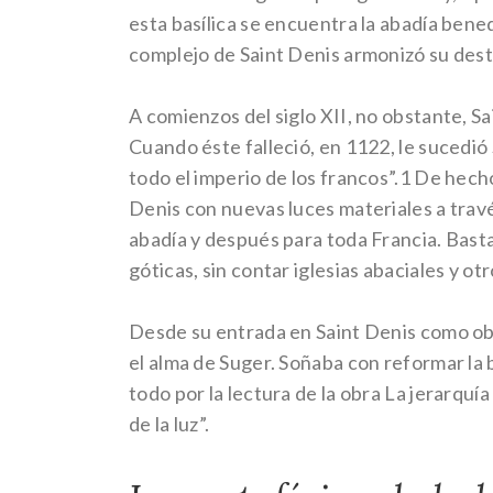
esta basílica se encuentra la abadía ben
complejo de Saint Denis armonizó su desti
A comienzos del siglo XII, no obstante, S
Cuando éste falleció, en 1122, le sucedió 
todo el imperio de los francos”.1 De hech
Denis con nuevas luces materiales a través
abadía y después para toda Francia. Basta
góticas, sin contar iglesias abaciales y otr
Desde su entrada en Saint Denis como obl
el alma de Suger. Soñaba con reformar la 
todo por la lectura de la obra La jerarquía 
de la luz”.