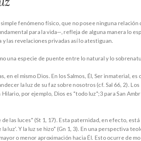
luz
un simple fenómeno físico, que no posee ninguna relación
undamental para la vida—, refleja de alguna manera lo espi
a y las revelaciones privadas así lo atestiguan.
omo una especie de puente entre lo natural y lo sobrenatu
s, en el mismo Dios. En los Salmos, Él, Ser inmaterial, es 
landecer la luz de su faz sobre nosotros (cf. Sal 66, 2). Lo
ilario, por ejemplo, Dios es “todo luz”;3 para San Ambro
 de las luces” (St 1, 17). Esta paternidad, en efecto, es
 luz’. Y la luz se hizo” (Gn 1, 3). En una perspectiva teoló
 mayor o menor aproximación hacia Él. Esto ocurre de mo