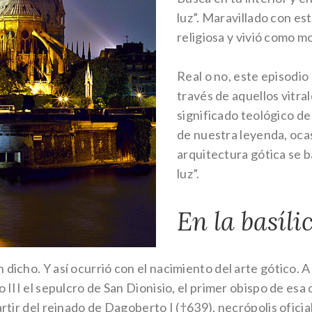
luz”. Maravillado con est
religiosa y vivió como mo
Real o no, este episodio r
través de aquellos vitra
significado teológico de
de nuestra leyenda, oca
arquitectura gótica se b
luz”.
En la basíli
dicho. Y así ocurrió con el nacimiento del arte gótico. 
 III el sepulcro de San Dionisio, el primer obispo de esa 
artir del reinado de Dagoberto I (†639), necrópolis ofici