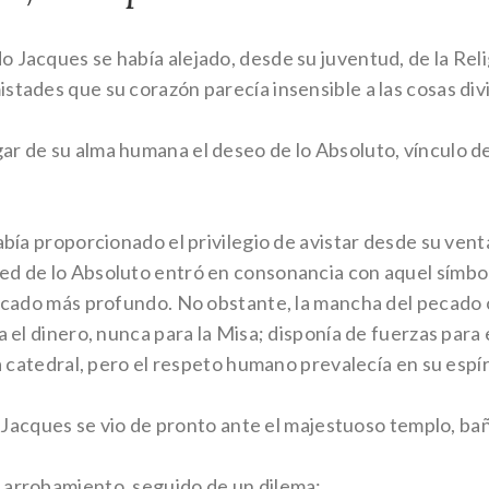
 Jacques se había alejado, desde su juventud, de la Rel
stades que su corazón parecía insensible a las cosas div
r de su alma humana el deseo de lo Absoluto, vínculo de 
abía proporcionado el privilegio de avistar desde su vent
ed de lo Absoluto entró en consonancia con aquel símbo
ficado más profundo. No obstante, la mancha del pecado 
a el dinero, nunca para la Misa; disponía de fuerzas para
la catedral, pero el respeto humano prevalecía en su espír
ad, Jacques se vio de pronto ante el majestuoso templo, 
 arrobamiento, seguido de un dilema: