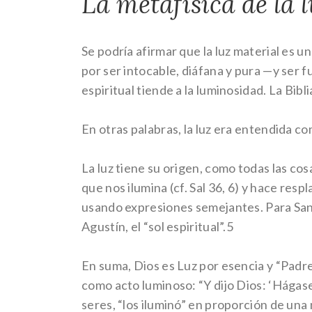
La metafísica de la 
Se podría afirmar que la luz material es 
por ser intocable, diáfana y pura —y ser f
espiritual tiende a la luminosidad. La Bibli
En otras palabras, la luz era entendida c
La luz tiene su origen, como todas las cosa
que nos ilumina (cf. Sal 36, 6) y hace resp
usando expresiones semejantes. Para San H
Agustín, el “sol espiritual”.5
En suma, Dios es Luz por esencia y “Padre
como acto luminoso: “Y dijo Dios: ‘Hágase la
seres, “los iluminó” en proporción de una