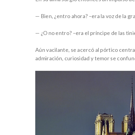
— Bien, ¿entro ahora? –era la voz de la gra
— ¿O no entro? –era el príncipe de las tin
Aún vacilante, se acercó al pórtico centra
admiración, curiosidad y temor se confundí