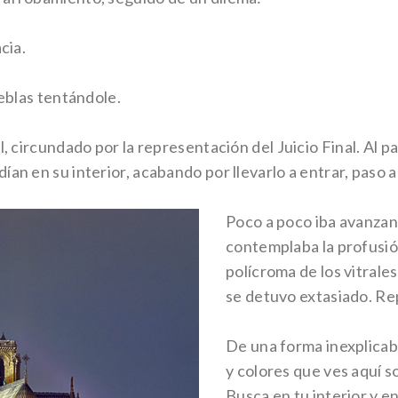
cia.
ieblas tentándole.
l, circundado por la representación del Juicio Final. Al p
an en su interior, acabando por llevarlo a entrar, paso a
Poco a poco iba avanzan
contemplaba la profusión
polícroma de los vitrales
se detuvo extasiado. Re
De una forma inexplicable
y colores que ves aquí so
Busca en tu interior y e