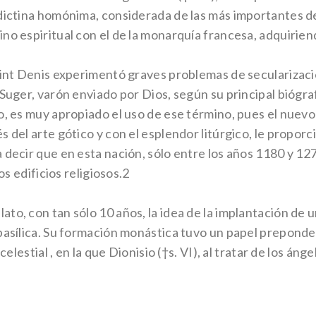
edictina homónima, considerada de las más importantes d
no espiritual con el de la monarquía francesa, adquirien
aint Denis experimentó graves problemas de secularizació
Suger, varón enviado por Dios, según su principal biógrafo
o, es muy apropiado el uso de ese término, pues el nuevo
 del arte gótico y con el esplendor litúrgico, le proporci
 decir que en esta nación, sólo entre los años 1180 y 12
os edificios religiosos.2
ato, con tan sólo 10 años, la idea de la implantación de
basílica. Su formación monástica tuvo un papel preponder
celestial , en la que Dionisio (†s. VI), al tratar de los áng