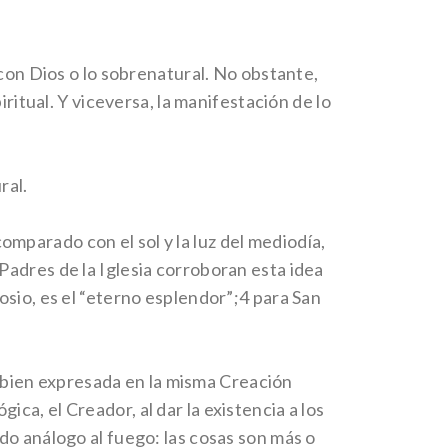
 con Dios o lo sobrenatural. No obstante,
ritual. Y viceversa, la manifestación de lo
ral.
comparado con el sol y la luz del mediodía,
s Padres de la Iglesia corroboran esta idea
sio, es el “eterno esplendor”;4 para San
tá bien expresada en la misma Creación
gica, el Creador, al dar la existencia a los
do análogo al fuego: las cosas son más o