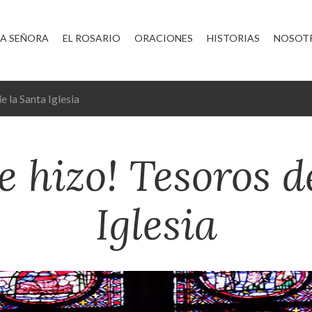
A SEÑORA
EL ROSARIO
ORACIONES
HISTORIAS
NOSOT
de la Santa Iglesia
se hizo! Tesoros 
Iglesia