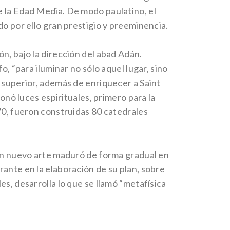
e la Edad Media. De modo paulatino, el
do por ello gran prestigio y preeminencia.
n, bajo la dirección del abad Adán.
, “para iluminar no sólo aquel lugar, sino
 superior, además de enriquecer a Saint
onó luces espirituales, primero para la
70, fueron construidas 80 catedrales
 un nuevo arte maduró de forma gradual en
ante en la elaboración de su plan, sobre
eles, desarrolla lo que se llamó “metafísica