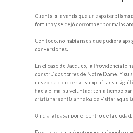
Cuenta la leyenda que un zapatero llamado
fortuna y se dejó corromper por malas ami
Con todo, no había nada que pudiera apaga
conversiones.
En el caso de Jacques, la Providencia le h
construidas torres de Notre Dame. Y su s
deseo de conocerlas y explicitar su signi
hacia el mal su voluntad: tenía tiempo par
cristiana; sentía anhelos de visitar aquel
Un día, al pasar por el centro de la ciud
En su alma surgió entonces un impulso de